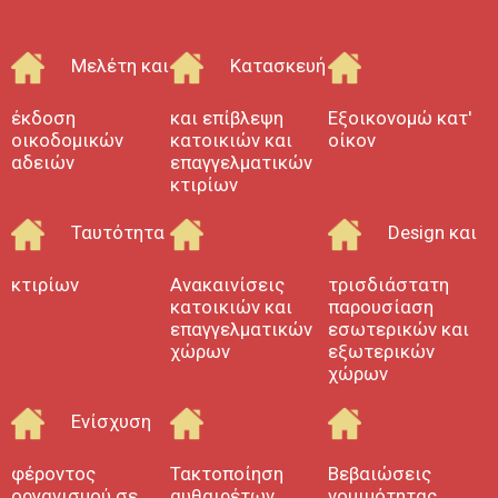
Τοπογραφικά διαγράμματα και
εργασίες
.
Άδειες λειτουργίας
καταστημάτων.
Μελέτη και
Κατασκευή
Ενεργειακές επιθεωρήσεις
.
Έκδοση Ενεργειακών Πιστοποιητικών
.
έκδοση
και επίβλεψη
Εξοικονομώ κατ'
Ενεργειακές αναβαθμίσεις
.
οικοδομικών
κατοικιών και
οίκον
Φωτοβολταϊκά
.
αδειών
επαγγελματικών
Εκτιμήσεις Ακίνητης Περιουσίας
.
κτιρίων
Έργα προς ένταξή τους σε
επιδοτούμενα προγράμματα
(ΕΣΠΑ, ΣΕΣ
Ταυτότητα
Design και
κ.ά.).
Μπορείτε να επικοινωνείτε στα τηλ.:
κτιρίων
Ανακαινίσεις
τρισδιάστατη
23990 20002, 6972093255
κατοικιών και
παρουσίαση
επαγγελματικών
εσωτερικών και
Πολιτικοί μηχανικοί Νέα Καλλικράτεια
χώρων
εξωτερικών
Τακτοποίηση αυθαιρέτων Νέα
χώρων
Καλλικράτεια
Ενίσχυση
Νομιμοποίηση αυθαιρέτων Νέα
Καλλικράτεια
φέροντος
Τακτοποίηση
Βεβαιώσεις
Ενεργειακά πιστοποιητικά Νέα
οργανισμού σε
αυθαιρέτων
νομιμότητας