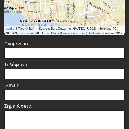
Leaflet
| Tiles © Esri — Source: Esri, DeLorme, NAVTEQ, USGS, Intermap, iPC,
NRCAN, Esri Japan, METI, Esri China (Hong Kong), Esri (Thailand), TomTom, 2012
Ονομ/νυμο:
Τηλέφωνο:
E-mail:
Σημειώσεις: