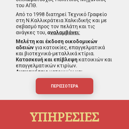
του ΑΠΘ.
Από το 1998 διατηρεί Τεχνικό Γραφείο
στη Ν.Καλλικράτεια Χαλκιδικής και με
σεβασμό προς τον πελάτη και τις
ανάγκες του,
α
ναλαμβάνει
:
Μελέτη
και
έκδοση οικοδομικών
αδειών
για κατοικίες, επαγγελματικά
και βιοτεχνικά-μεταλλικά κτίρια.
Κατασκευή και επίβλεψη
κατοικιών και
επαγγελματικών κτιρίων.
Ανακαινίσεις
κατοικιών και
επαγγελματικών χώρων (γραφεία,
καταστήματα, καφέ-μπαρ, εστιατόρια,
ΠΕΡΙΣΣΌΤΕΡΑ
ξενοδοχεία κ.ά.).
Design
και τρισδιάστατη παρουσίαση
εσωτερικών και εξωτερικών χώρων.
Ενίσχυση φέροντος οργανισμού
σε
ΥΠΗΡΕΣΙΕΣ
υφιστάμενες κατασκευές.
Τακτοποίηση αυθαιρέτων κτισμάτων
.
Βεβαιώσεις νομιμότητας
.