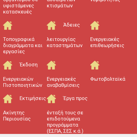
Καλλικράτεια
υφιστάμενες
κτισμάτων
κατασκευές
Κατασκευές έργων Νέα Καλλικράτεια
Άδειες λειτουργίας καταστημάτων Νέα
Άδειες
Καλλικράτεια
Επιβλέψεις έργων Νέα Καλλικράτεια
Τοπογραφικά
λειτουργίας
Ενεργειακές
διαγράμματα και
καταστημάτων
επιθεωρήσεις
Μηχανικοί Νέα καλλικράτεια
εργασίες
Τεχνικό γραφείο Νέα Μουδανιά
Έκδοση
πολιτικοί μηχανικοί Νέα Μουδανιά
Τακτοποίηση αυθαιρέτων Νέα Μουδανιά
Ενεργειακών
Ενεργειακές
Φωτοβολταϊκά
Πιστοποιητικών
αναβαθμίσεις
Νομιμοποίηση αυθαιρέτων Νέα
Μουδανιά
Εκτιμήσεις
Έργα προς
Κατασκευές έργων Νέα Μουδανιά
Ενεργειακά πιστοποιητικά Νέα
Ακίνητης
ένταξή τους σε
Μουδανιά
Περιουσίας
επιδοτούμενα
προγράμματα
Κατασκευές έργων Νέα Μουδανιά
(ΕΣΠΑ, ΣΕΣ κ.ά.)
Άδειες λειτουργίας Καταστημάτων Νέα